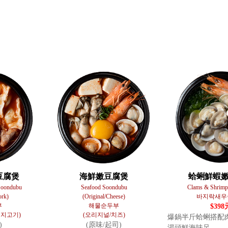
豆腐煲
海鮮嫩豆腐煲
蛤蜊鮮蝦
Soondubu
Seafood Soondubu
Clams & Shrim
ork)
(Original/Cheese)
바지락새우
부
해물순두부
$398
돼지고기)
(오리지널/치즈)
爆鍋半斤蛤蜊搭配
)
(原味/起司)
湯頭鮮海味足。