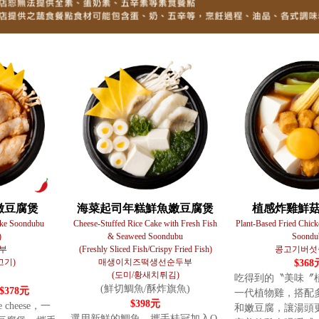
嫩豆腐煲
海菜起司年糕鮮魚嫩豆腐煲
植感炸雞鮮
ake Soondubu
Cheese-Stuffed Rice Cake with Fresh Fish
Plant-Based Fried Chic
)
& Seaweed Soondubu
Soondu
부
(Freshly Sliced Fish/Crispy Fried Fish)
콩고기버섯
고기)
매생이치즈떡생선순두부
$368
(도미/황새치튀김)
吃得到的〝美味〞
(鮮切鯛魚/酥炸旗魚)
$378元
一代植物雞，搭配
$398元
 cheese，一
和嫩豆腐，讓湯頭
選用新鮮的鯛魚，攜手桂冠加入Q