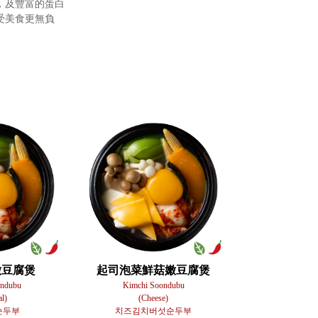
，及豐富的蛋白
受美食更無負
嫩豆腐煲
起司泡菜鮮菇嫩豆腐煲
ondubu
Kimchi Soondubu
al)
(Cheese)
순두부
치즈김치버섯순두부