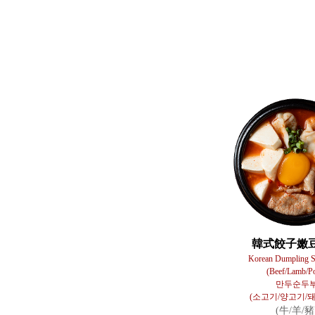
韓式餃子嫩
Korean Dumpling 
(Beef/Lamb/P
만두순두
(소고기/양고기/
(牛/羊/豬