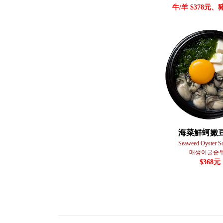
牛/羊 $378元、豬
海菜鮮蚵嫩
Seaweed Oyster S
매생이굴순
$368元