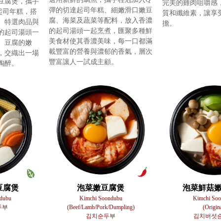
豆腐煲，攜手
完美的雞肉咀嚼感
彈的切達起司年糕、細嫩滑口嫩豆
起司年糕，搭
質和纖維素，讓享
腐、海菜及蔬菜等配料，放入香濃
、特選肉品與
擔。
的起司湯頭一起烹煮，匯聚多種鮮
的起司湯頭一
美食材使其香濃美味，每一口都滿
、豆腐的嫩
載豐富的營養與濃郁的香氣，層次
，交織出一場
豐富讓人一試成主顧。
陶醉。
豆腐煲
泡菜嫩豆腐煲
泡菜鮮菇
ndubu
Kimchi Soondubu
Kimchi So
두부
(Beef/Lamb/Pork/Dumpling)
(Origin
김치순두부
김치버섯