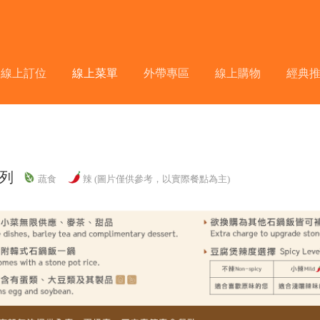
線上訂位
線上菜單
外帶專區
線上購物
經典
列
蔬食
辣 (圖片僅供參考，以實際餐點為主)