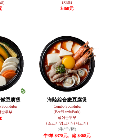
널)
(치즈)
元
$368元
菇嫩豆腐煲
海陸綜合嫩豆腐煲
e Soondubu
Combo Soondubu
섯순두부
(Beef/Lamb/Pork)
섞어순두부
元
(소고기/양고기/돼지고기)
(牛/羊/豬)
牛/羊 $378元、豬 $368元