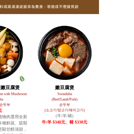
菇嫩豆腐煲
嫩豆腐煲
ken with Mushroom
Soondubu
bu
(Beef/Lamb/Pork)
순두부
순두부
(소고기/양고기/돼지고기)
元
(牛/羊/豬)
植物肉選用全新
牛/羊 $348元、豬 $338元
多種鮮蔬、菇類
更顯甘醇清甜，