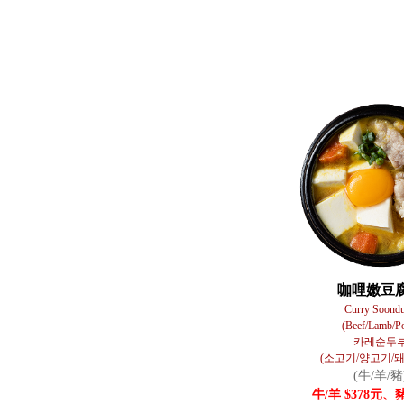
咖哩嫩豆
Curry Soond
(Beef/Lamb/P
카레순두
(소고기/양고기/
(牛/羊/豬
牛/羊 $378元、豬