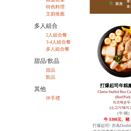
特色料理
主廚推薦
多人組合
2人組合餐
3-4人組合餐
多人組合餐
甜品/飲品
甜品
飲品
打爆起司年糕
其他
Cheese-Stuffed Rice C
(Beef/Pork
伴手禮
치즈떡순두
(소고기/돼지
(牛/豬)
牛 $388元、豬 
打爆起司! 亦為Double