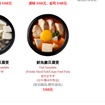
 $368元
原味 $368元、起司 $388元
豆腐煲
鮮魚嫩豆腐煲
oondubu
Fish Soondubu
두부
(Freshly Sliced Fish/Crispy Fried Fish)
생선순두부
(도미/황새치튀김)
(鮮切鯛魚/酥炸旗魚)
$368元