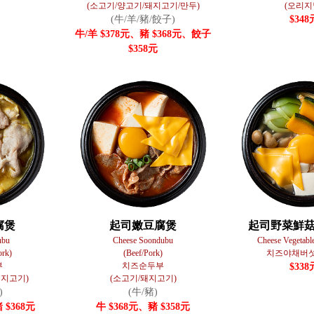
(소고기/양고기/돼지고기/만두)
(오리지
(牛/羊/豬/餃子)
$348
牛/羊 $378元、豬 $368元、餃子
$358元
腐煲
起司嫩豆腐煲
起司野菜鮮
ubu
Cheese Soondubu
Cheese Vegetabl
ork)
(Beef/Pork)
치즈야채버
부
치즈순두부
$338
돼지고기)
(소고기/돼지고기)
)
(牛/豬)
 $368元
牛 $368元、豬 $358元