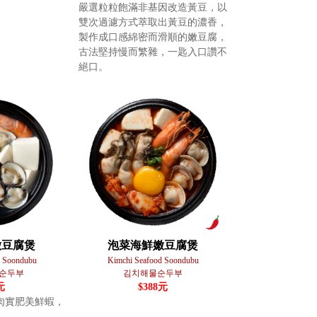
嚴選粒粒飽滿非基因改造黃豆，以
雙次過濾方式萃取出黃豆的濃香，
製作成口感綿密而滑順的嫩豆腐，
古法堅持慢而繁雜，一匙入口讚不
絕口。
嫩豆腐煲
泡菜海鮮嫩豆腐煲
p Soondubu
Kimchi Seafood Soondubu
순두부
김치해물순두부
元
$388元
肉實肥美鮮蝦，