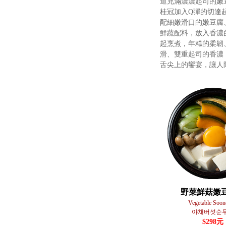
道充滿濃濃起司的嫩
桂冠加入Q彈的切達
配細嫩滑口的嫩豆腐
鮮蔬配料，放入香濃
起烹煮，年糕的柔韌
滑、雙重起司的香濃
舌尖上的饗宴，讓人
野菜鮮菇嫩
Vegetable Soo
야채버섯순
$298元